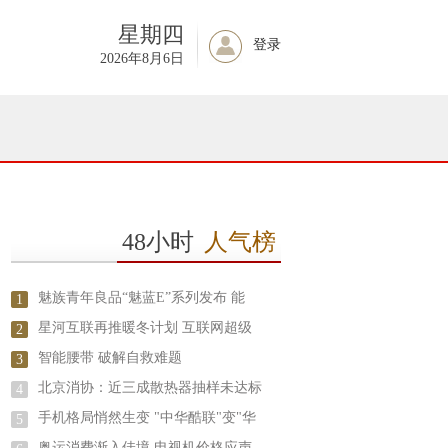
星期四
登录
2026年8月6日
48小时
人气榜
魅族青年良品“魅蓝E”系列发布 能
1
星河互联再推暖冬计划 互联网超级
2
智能腰带 破解自救难题
3
北京消协：近三成散热器抽样未达标
4
手机格局悄然生变 "中华酷联"变"华
5
奥运消费渐入佳境 电视机价格应声