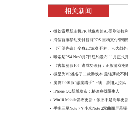
相关新闻
微软索尼新主机PK 就像奥迪A5硬刚法拉
海信首推移动支付智能POS 重构支付管理
《守望先锋》变身2D游戏 死神、76大战
曝索尼PS4 Neo9月7日纽约发布 11月正式
《古墓丽影10》遭成功破解：正版游戏沦
微星为VR准备了11款游戏本 最轻薄款不到
魔兽7.0国服“恶魔猎手”上线：滑翔太拉风
iPhone QQ新版发布：精确查找陌生人
Win10 Mobile发布更新：依旧不是周年更
手撕三星Note 7？小米Note 2双曲面屏幕