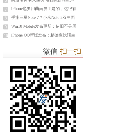
6
iPhone也要用曲面屏？是的，这很有
7
手撕三星Note 7？小米Note 2双曲面
8
Win10 Mobile发布更新：依旧不是周
9
iPhone QQ新版发布：精确查找陌生
10
微信
扫一扫