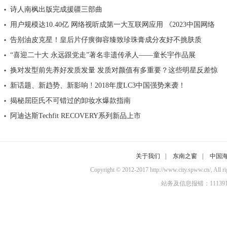
诗人南枫出版完成援疆三部曲
用户规模达10.40亿 网络视听成第一大互联网应用 《2023中国网络
告别油皮克星！皇后片仔癀御容臻致珍珠膏成分友好不挑肤质
“喜迎二十大 永远跟党走”著名非遗传承人——童长宇作品展
换对发型前先养好发质发量 发质对颜值有多重要？这些明星反差惊
新话题、新趋势、新影响 ! 2018年度LC3中国强势来袭！
揭秘屈臣氏不可错过的卸妆水爆款指南
阿迪达斯Techfit RECOVERY系列新品上市
关于我们
|
东南之窗
|
中国
Copyright © 2012-2017 http://www.city.sp
站务及信息报错：11139100