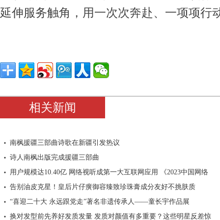
延伸服务触角，用一次次奔赴、一项项行
相关新闻
南枫援疆三部曲诗歌在新疆引发热议
诗人南枫出版完成援疆三部曲
用户规模达10.40亿 网络视听成第一大互联网应用 《2023中国网络
告别油皮克星！皇后片仔癀御容臻致珍珠膏成分友好不挑肤质
“喜迎二十大 永远跟党走”著名非遗传承人——童长宇作品展
换对发型前先养好发质发量 发质对颜值有多重要？这些明星反差惊